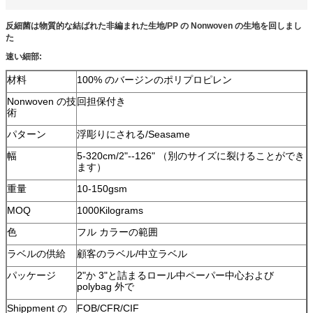
反細菌は物質的な結ばれた非編まれた生地/PP の Nonwoven の生地を回しまし
た
速い細部:
材料
100% のバージンのポリプロピレン
Nonwoven の技
回担保付き
術
パターン
浮彫りにされる/Seasame
幅
5-320cm/2"--126" （別のサイズに裂けることができ
ます）
重量
10-150gsm
MOQ
1000Kilograms
色
フル カラーの範囲
ラベルの供給
顧客のラベル/中立ラベル
パッケージ
2"か 3"と詰まるロール中ペーパー中心および
polybag 外で
Shippment の
FOB/CFR/CIF