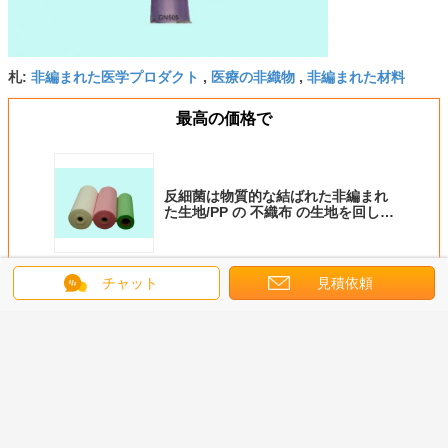
非編まれた医学プロダクト
医療の非織物
非編まれた材料
札:
,
,
最高の価格で
反細菌は物質的な結ばれた非編まれ
た生地/PP の 不織布 の生地を回しま
した
続行
チャット
見積依頼
医学の非編まれた生地
多く
可能な医
病院の検査のテー
Hydropobic の医
手術衣の生殖不能
医学の帽