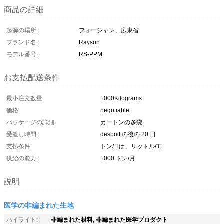
商品の詳細
起源の場所:
フォーシャン、広東省
ブランド名:
Rayson
モデル番号:
RS-PPM
お支払配送条件
最小注文数量:
1000Kilograms
価格:
negotiable
パッケージの詳細:
カートンの多袋
受渡し時間:
despoit の後の 20 日
支払条件:
トン/ Tは、リットル/℃
供給の能力:
1000 トン/月
説明
医学の非編まれた生地
非編まれた材料
非編まれた医学プロダクト
ハイライト:
,