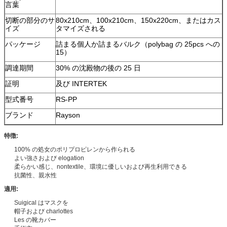
言葉
切断の部分のサ
80x210cm、100x210cm、150x220cm、またはカス
イズ
タマイズされる
パッケージ
詰まる個人か詰まるバルク（polybag の 25pcs への
15）
調達期間
30% の沈殿物の後の 25 日
証明
及び INTERTEK
型式番号
RS-PP
ブランド
Rayson
特徴:
100% の処女のポリプロピレンから作られる
よい強さおよび elogation
柔らかい感じ、nontextile、環境に優しいおよび再生利用できる
抗菌性、親水性
適用:
Suigical はマスクを
帽子および charlottes
Les の靴カバー