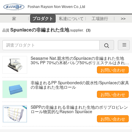
Foshan Rayson Non Woven Co.,Ltd
家
プロダクト
私達について
工場旅行
>>
Spunlaceの非編まれた生地
品質
supplier.
(3)
Seasame Nat.親水性のSpunlaceの非編まれた生地
30% PP 70%の木材パルプ50%ポリエステルはきれい
になる
お問い合わせ
非編まれるPP Spunbondedの親水性/Spunlaceの家具
の非編まれた生地ロール
お問い合わせ
SBPPの非編まれる非編まれた生地のポリプロピレン
ロール物質的なRayson Spunlace
お問い合わせ