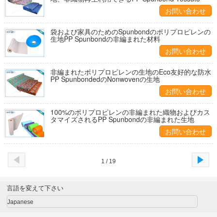
お問い合わせ
袋および家具のためのSpunbondのポリプロピレンの
生地PP Spunbondの非編まれた材料
お問い合わせ
非編まれたポリプロピレンの生地のEco友好的な防水
PP SpunbondedのNonwovenの生地
お問い合わせ
100%のポリプロピレンの非編まれた織物およびカス
タマイズされるPP Spunbondの非編まれた生地
お問い合わせ
1 / 19
言語を変えて下さい
Japanese