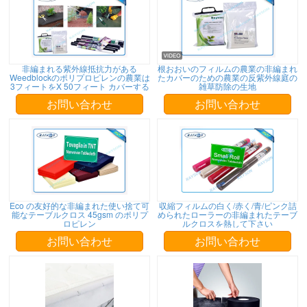
非編まれる紫外線抵抗力がある
根おおいのフィルムの農業の非編まれ
Weedblockのポリプロピレンの農業は
たカバーのための農業の反紫外線庭の
3フィートをX 50フィート カバーする
雑草防除の生地
お問い合わせ
お問い合わせ
Eco の友好的な非編まれた使い捨て可
収縮フィルムの白く/赤く/青/ピンク詰
能なテーブルクロス 45gsm のポリプ
められたローラーの非編まれたテーブ
ロピレン
ルクロスを熱して下さい
お問い合わせ
お問い合わせ