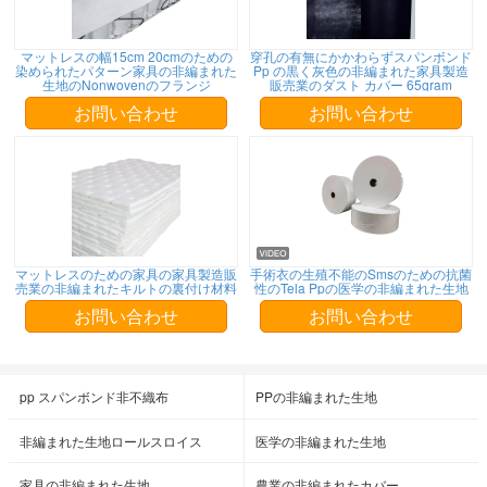
マットレスの幅15cm 20cmのための
穿孔の有無にかかわらずスパンボンド
染められたパターン家具の非編まれた
Pp の黒く灰色の非編まれた家具製造
生地のNonwovenのフランジ
販売業のダスト カバー 65gram
お問い合わせ
お問い合わせ
マットレスのための家具の家具製造販
手術衣の生殖不能のSmsのための抗菌
売業の非編まれたキルトの裏付け材料
性のTela Ppの医学の非編まれた生地
お問い合わせ
お問い合わせ
pp スパンボンド非不織布
PPの非編まれた生地
非編まれた生地ロールスロイス
医学の非編まれた生地
家具の非編まれた生地
農業の非編まれたカバー