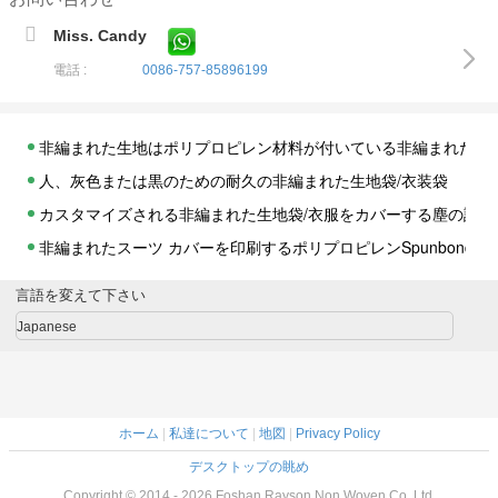
Miss. Candy
電話 :
0086-757-85896199
非編まれた生地はポリプロピレン材料が付いている非編まれたスー
人、灰色または黒のための耐久の非編まれた生地袋/衣装袋
カスタマイズされる非編まれた生地袋/衣服をカバーする塵の証拠
非編まれたスーツ カバーを印刷するポリプロピレンSpunbond
Hygenical および医療産業のための環境に優しい再生利用できる 
言語を変えて下さい
環境に優しい非編まれた生地袋の製造業者のスーツ カバー、長い
Japanese
緑/オレンジはカスタマイズした 袋、家具製造販売業、梱包材の
ハンドル、PortableNonの編まれた生地袋が付いている非編ま
病院のための Eco 友好的で青い回担保付き PP の非編まれた物
ホーム
|
私達について
|
地図
|
Privacy Policy
スーツ カバーを作るための多機能の再使用可能な非Wonveの生
デスクトップの眺め
防水高圧 PP の非編まれた生地のポリプロピレンの スパンボンド 
Copyright © 2014 - 2026 Foshan Rayson Non Woven Co.,Ltd.