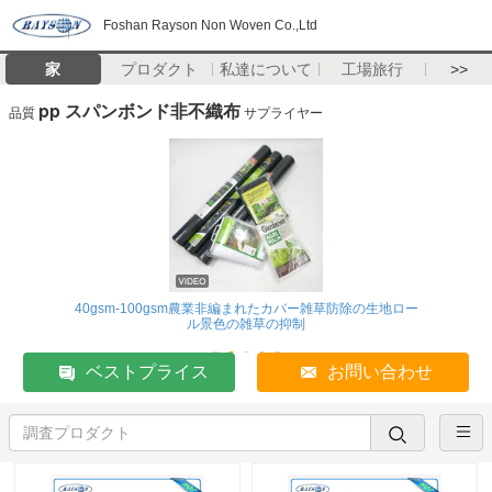
Foshan Rayson Non Woven Co.,Ltd
家
プロダクト
私達について
工場旅行
>>
pp スパンボンド非不織布
品質
サプライヤー
40gsm-100gsm農業非編まれたカバー雑草防除の生地ロー
ル景色の雑草の抑制
ベストプライス
お問い合わせ