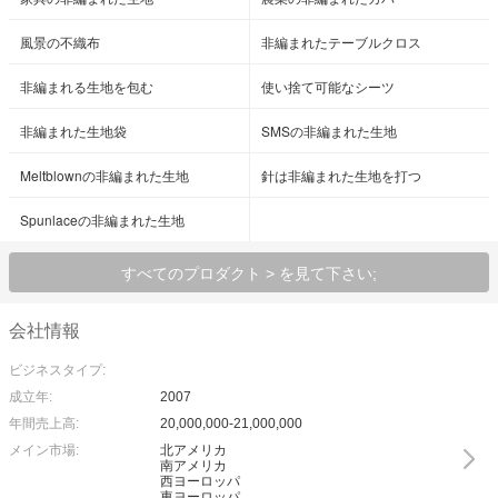
風景の不織布
非編まれたテーブルクロス
非編まれる生地を包む
使い捨て可能なシーツ
非編まれた生地袋
SMSの非編まれた生地
Meltblownの非編まれた生地
針は非編まれた生地を打つ
Spunlaceの非編まれた生地
すべてのプロダクト > を見て下さい;
会社情報
ビジネスタイプ:
成立年:
2007
年間売上高:
20,000,000-21,000,000
メイン市場:
北アメリカ
南アメリカ
西ヨーロッパ
東ヨーロッパ