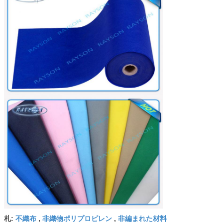
不織布
非織物ポリプロピレン
非編まれた材料
札:
,
,