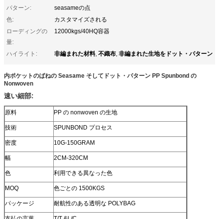
パターン:
seasameの点
色:
カスタマイズされる
ローディングの
12000kgs/40HQ容器
量:
非編まれた材料
不織布
非編まれた生地をドット・パターン
ハイライト:
,
,
内ポケットのばねの Seasame そしてドット・パターン PP Spunbond の
Nonwoven
速い細部:
原料
PP の nonwoven の生地
技術
SPUNBOND プロセス
密度
10G-150GRAM
幅
2CM-320CM
色
利用できる異なった色
MOQ
色ごとの 1500KGS
パッケージ
耐航性のある透明な POLYBAG
支払の言葉
T/T &L/C