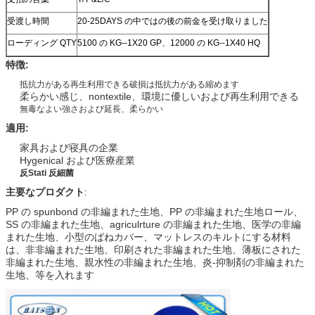
受渡し時間
20-25DAYS の中ではの後の前金を受け取りました
ローディング QTY
5100 の KG--1X20 GP、12000 の KG--1X40 HQ
特徴:
抵抗力がある再生利用できる破損は抵抗力がある縮めます
柔らかい感じ、nontextile、環境に優しいおよび再生利用できる
無毒なよい強さおよび延長、柔らかい
適用:
家具および寝具の企業
Hygenical および医療産業
反Stati 反細菌
主要なプロダクト
:
PP の spunbond の非編まれた生地、PP の非編まれた生地ロール、
SS の非編まれた生地、agriculrture の非編まれた生地、医学の非編
まれた生地、小型のばねカバー、マットレスのキルトにする材料
は、非非編まれた生地、印刷された非編まれた生地、薄板にされた
非編まれた生地、親水性の非編まれた生地、炎-抑制剤の非編まれた
生地、等を入れます