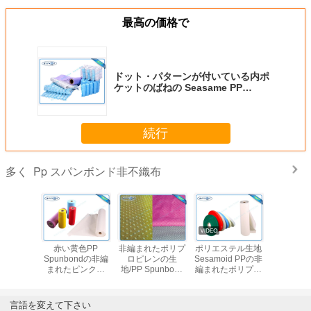
最高の価格で
ドット・パターンが付いている内ポ
ケットのばねの Seasame PP
Spunbond の非編まれた生地
続行
Pp スパンボンド非不織布
多く
めの青く
赤い黄色PP
非編まれたポリプ
ポリエステル生地
ポリプロ
まれたPP
Spunbondの非編
ロピレンの生
Sesamoid PPの非
Spunbon
ondの非編
まれたピンクの
地/PP Spunbond
編まれたポリプロ
Nonwov
た生地
Spunbondの生地
の非編まれた生地
ピレン材料/PP
地、非編
のSpunbondのポ
の柔らかい感じ
Spunbondの非編
PP Tn
リプロピレンの生
まれた生地
Nonwo
言語を変えて下さい