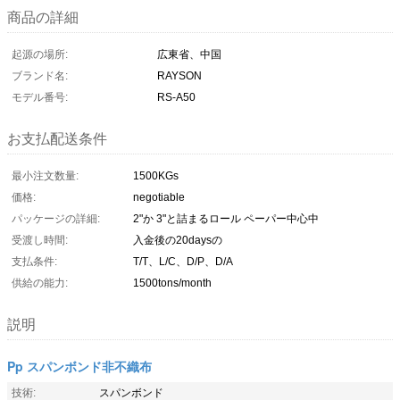
商品の詳細
起源の場所:
広東省、中国
ブランド名:
RAYSON
モデル番号:
RS-A50
お支払配送条件
最小注文数量:
1500KGs
価格:
negotiable
パッケージの詳細:
2"か 3"と詰まるロール ペーパー中心中
受渡し時間:
入金後の20daysの
支払条件:
T/T、L/C、D/P、D/A
供給の能力:
1500tons/month
説明
Pp スパンボンド非不織布
技術:
スパンボンド