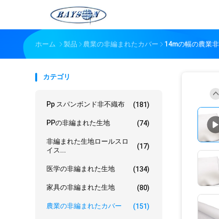
ホーム
製品
農業の非編まれたカバー
14mの幅の農業
カテゴリ
Pp スパンボンド非不織布
(181)
PPの非編まれた生地
(74)
非編まれた生地ロールスロ
(17)
イス...
医学の非編まれた生地
(134)
家具の非編まれた生地
(80)
農業の非編まれたカバー
(151)