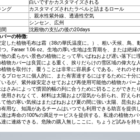
白いですかカスタマイズされる
キング
カスタマイズされたラベルと詰まるロール
、親水性紫外線、透過性空気
シンセン、広州
期間
沈殿物の支払の後の20days
バーの特徴:
安定した植物毛布は霜（38の華氏温度に。）、粗い天候、鳥、
つ。Faraer 1.06 oz。生地の厚い生地は生育期を、また
び他の柔らかい景色の植物にとって早いばねおよび遅い落下に
の植物カバーは良質による重く、挨りだらけの雪区域の偉大な
の植物を取付け、覆うことは非常に容易多くである。それのそ
するプロセスに個人的に、また有害達するにはするために十分
ているが、紫外線安定させておよび再使用可能他の植物カバー
ははさみによって慣習的幅の列に合うために切ることができた
。使用されなくて、材料は太陽および湿気から折られ、貯えら
して他の寒い気候はまたばねおよび夏の間に強い太陽、昆虫お
の有用な、知識があるチームはいつでも利用できる助言を提供
私達は寿命の100%の満足サービスを提供する。私達の植物カ
私達に連絡できる。危険の購入無しここに。ちょうど試みを持