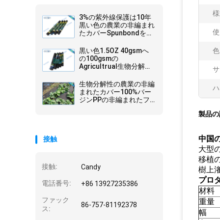
様
3%の紫外線保護は10年
黒い色の農業の非編まれ
使
たカバーSpunbondを保
証する
黒い色1.5OZ 40gsmへ
色
の100gsmの
Agricultrual生物分解性
サ
の頑丈な非編まれたカバ
ー
生物分解性の農業の非編
ハ
まれたカバー100%バー
ジンPPの非編まれたフ
ィルム
製品の
中国の
接触
大型
移植
接触:
Candy
樹上
プロ
電話番号:
+86 13927235386
材料
ファック
重量
86-757-81192378
ス:
幅