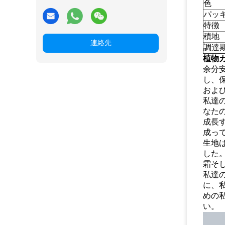
色
パッ
特徴
積地
連絡先
調達
植物カ
余分
し、保
およ
私達
なた
成長
成っ
生地
した
霜そ
私達
に、
めの
い。