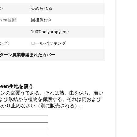
ン:
染められる
oven技術:
回担保付き
100%polypropylene
ング:
ロール パッキング
ターン農業非編まれたカバー
ven生地を覆う
レンの庭覆うである。それは熱、虫を保ち、若い
霜および氷結から植物を保護する。それは雨および
っかり止めなさい（別に販売される）。