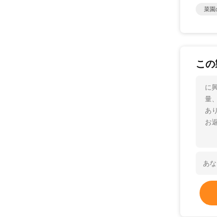
菜園
この
に
量
あ
お