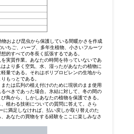
動物および昆虫から保護している間暖かさを作成
は絶縁のいちご、ハーブ、多年生植物、小さいフルーツ
理想的すべての冬長く拡張するである。
人を実質作業。あなたの時間を待っていないであ
れはより多く空気、水、湿ったがあなたの植物に
に軽量である。それはポリプロピレンの生地から
よりもっとである。
りまたは広列の植え付けのために現状のまま使用
れるべきであった場合。氷結に対して、冬の間の
よび鳥から、しかしあなたの植物を保護できる。
し、植わる技術についての質問に答えて。さら
バーに満足しなければ、払い戻しか取り替えのた
ち、あなたの買物をする経験をここに楽しみなさ