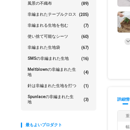
風景の不織布
(89)
非編まれたテーブルクロス
(205)
非編まれる生地を包む
(7)
使い捨て可能なシーツ
(60)
非編まれた生地袋
(67)
SMSの非編まれた生地
(16)
Meltblownの非編まれた生
(4)
地
針は非編まれた生地を打つ
(1)
Spunlaceの非編まれた生
詳細情
(3)
地
重
最もよいプロダクト
幅