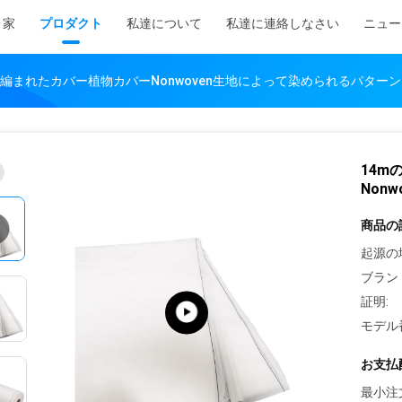
家
プロダクト
私達について
私達に連絡しなさい
ニュー
非編まれたカバー植物カバーNonwoven生地によって染められるパターン
14m
Non
商品の
起源の
ブラン
証明:
モデル
お支払
最小注