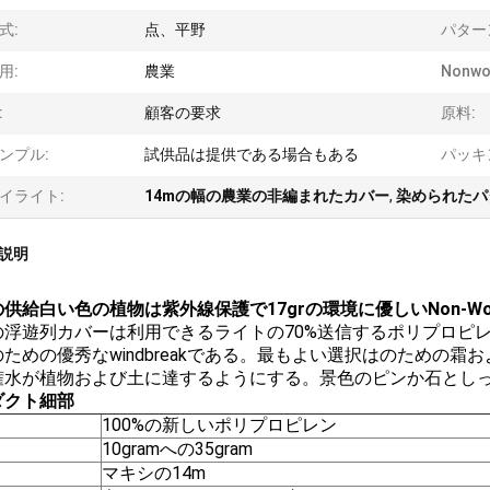
式:
点、平野
パター
用:
農業
Nonw
:
顧客の要求
原料:
ンプル:
試供品は提供である場合もある
パッキ
イライト:
14mの幅の農業の非編まれたカバー
,
染められたパ
説明
供給白い色の植物は紫外線保護で17grの環境に優しいNon-Wo
の浮遊列カバーは利用できるライトの70%送信するポリプロピ
のための優秀なwindbreakである。最もよい選択はのための
潅水が植物および土に達するようにする。景色のピンか石とし
ダクト細部
100%の新しいポリプロピレン
10gramへの35gram
マキシの14m