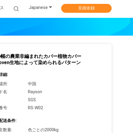
Japanese
ス
見積依頼
の幅の農業非編まれたカバー植物カバー
woven生地によって染められるパターン
詳細:
場所:
中国
ド名:
Rayson
SGS
番号:
RS-W02
配送条件:
文数量:
色ごとの2000kg