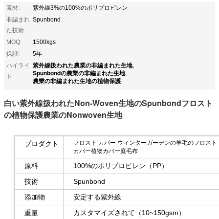
素材:
紫外線3%の100%のポリプロピレン
非編まれ
Spunbond
た技術:
MOQ:
1500kgs
保証:
5年
紫外線扱われた農業の非編まれた生地
ハイライ
,
Spunbondの農業の非編まれた生地
,
ト:
農業の非編まれた生地の植物保護
白い紫外線扱われたNon-Woven生地のSpunbondフロスト
の植物保護農業のNonwoven生地
フロスト カバー ウィンターガーデンの羊毛のフロスト
プロダクト
カバー植物カバー庭毛布
原料
100%のポリプロピレン（PP）
技術
Spunbond
添加物
安定する紫外線
重量
カスタマイズされて（10~150gsm）