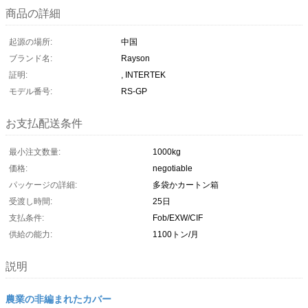
商品の詳細
起源の場所:
中国
ブランド名:
Rayson
証明:
, INTERTEK
モデル番号:
RS-GP
お支払配送条件
最小注文数量:
1000kg
価格:
negotiable
パッケージの詳細:
多袋かカートン箱
受渡し時間:
25日
支払条件:
Fob/EXW/CIF
供給の能力:
1100トン/月
説明
農業の非編まれたカバー