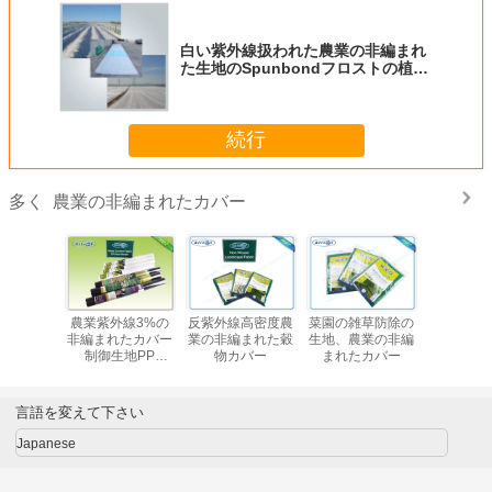
白い紫外線扱われた農業の非編まれ
た生地のSpunbondフロストの植物
保護
続行
農業の非編まれたカバー
多く
性の農業
農業紫外線3%の
反紫外線高密度農
菜園の雑草防除の
生物分解
れたカバ
非編まれたカバー
業の非編まれた穀
生地、農業の非編
草対
%バージン
制御生地PP
物カバー
まれたカバー
編まれたフ
Spunbondの
ルム
Nonwovenの生地
言語を変えて下さい
Japanese