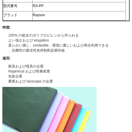
型式番号
RS-PP
ブランド
Rayson
特徴:
100% の処女のポリプロピレンから作られる
よい強さおよび elogation
柔らかい感じ、nontextile、環境に優しいおよび再生利用できる
、抗菌性の親水性炎抑制剤反紫外線
適用:
家具および寝具の企業
Hygenical および医療産業
包装企業
農業および lanscape の企業