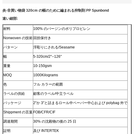
炎-非買い物袋 320cm の幅のために編まれる抑制剤 PP Spunbond
速い細部:
材料
100% のバージンのポリプロピレン
Nonwoven の技術
回担保付き
パターン
浮彫りにされる/Seasame
幅
5-320cm/2"--126"
重量
10-150gsm
MOQ
1000Kilograms
色
フル カラーの範囲
ラベルの供給
顧客のラベル/中立ラベル
パッケージ
2"か 3"と詰まるロール中ペーパー中心および polybag 外で
Shippment の言葉
FOB/CFR/CIF
調達期間
30% の沈殿物の後の 25 日
証明
及び INTERTEK