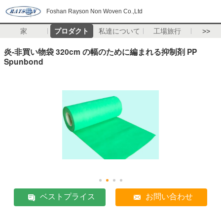
Foshan Rayson Non Woven Co.,Ltd
家
プロダクト
私達について
工場旅行
>>
炎-非買い物袋 320cm の幅のために編まれる抑制剤 PP
Spunbond
ベストプライス
お問い合わせ