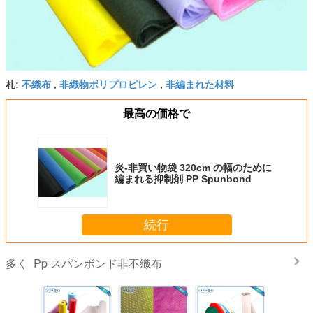
不織布
非織物ポリプロピレン
非編まれた材料
札:
,
,
最高の価格で
炎-非買い物袋 320cm の幅のために
編まれる抑制剤 PP Spunbond
続行
Pp スパンボンド非不織布
多く