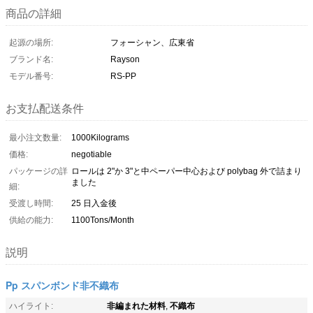
商品の詳細
起源の場所:
フォーシャン、広東省
ブランド名:
Rayson
モデル番号:
RS-PP
お支払配送条件
最小注文数量:
1000Kilograms
価格:
negotiable
パッケージの詳
ロールは 2"か 3"と中ペーパー中心および polybag 外で詰まり
ました
細:
受渡し時間:
25 日入金後
供給の能力:
1100Tons/Month
説明
Pp スパンボンド非不織布
非編まれた材料
不織布
ハイライト:
,