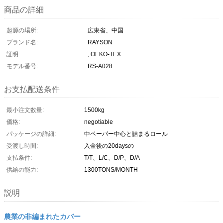
商品の詳細
起源の場所:
広東省、中国
ブランド名:
RAYSON
証明:
, OEKO-TEX
モデル番号:
RS-A028
お支払配送条件
最小注文数量:
1500kg
価格:
negotiable
パッケージの詳細:
中ペーパー中心と詰まるロール
受渡し時間:
入金後の20daysの
支払条件:
T/T、L/C、D/P、D/A
供給の能力:
1300TONS/MONTH
説明
農業の非編まれたカバー