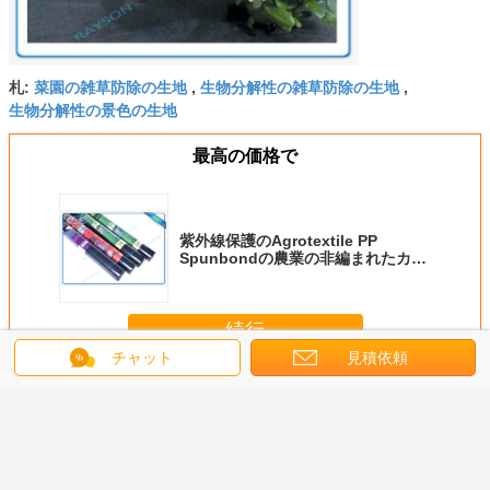
菜園の雑草防除の生地
生物分解性の雑草防除の生地
札:
,
,
生物分解性の景色の生地
最高の価格で
紫外線保護のAgrotextile PP
Spunbondの農業の非編まれたカバ
ー
続行
チャット
見積依頼
農業の非編まれたカバー
多く