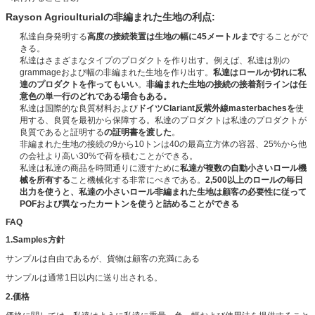
Rayson Agriculturialの非編まれた生地の利点:
私達自身発明する
高度の接続装置は生地の幅に45メートルまで
することがで
きる。
私達はさまざまなタイプのプロダクトを作り出す。例えば、私達は別の
grammageおよび幅の非編まれた生地を作り出す。
私達はロールか切れに私
達のプロダクトを作ってもいい
。
非編まれた生地の接続の接着剤ラインは任
意色の単一行のどれである場合もある。
私達は国際的な良質材料および
ドイツClariant反紫外線masterbachesを
使
用する、良質を最初から保障する。私達のプロダクトは私達のプロダクトが
良質であると証明する
の証明書を渡した
。
非編まれた生地の接続の9から10トンは40の最高立方体の容器、25%から他
の会社より高い30%で荷を積むことができる。
私達は私達の商品を時間通りに渡すために
私達が複数の自動小さいロール機
械を所有する
こと機械化する非常にべきである。
2,500以上のロールの毎日
出力を使うと、私達の小さいロール非編まれた生地は顧客の必要性に従って
POFおよび異なったカートンを使うと詰めることができる
FAQ
1.Samples方針
サンプルは自由であるが、貨物は顧客の充満にある
サンプルは通常1日以内に送り出される。
2.価格