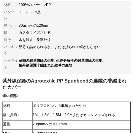
材料:
100%のバージンPP
パター
seasameの点
ン:
厚さ:
30gsmへの120gm
幅:
カスタマイズされる
特徴:
水を通す、反紫外線
パッキン
部分で詰められるか、または折られて転がしなさい
グ:
菜園の雑草防除の生地
生物分解性の雑草防除の生地
ハイライ
,
,
紫外線保護非編まれた雑草の生地
ト:
紫外線保護のAgrotextile PP Spunbondの農業の非編まれ
たカバー
速い細部:
材料
ポリプロピレンの非編まれた生地
幅（共通）
1M、1.2M、1.5M、2.0Mまたはカスタマイズされる
重量
20gramへの100gram