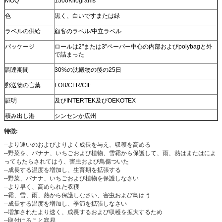
MOQ
1500Kilograms
色
黒く、白いですまたは緑
ラベルの供給
顧客のラベル/中立ラベル
パッケージ
ロールは2"または3"ペーパー中心の内部およびpolybagと外
で詰まった
調達期間
30%の沈殿物の後の25日
郵送物の言葉
FOB/CFR/CIF
証明
及びINTERTEK及びOEKOTEX
積み出し港
シンセンか広州
特徴:
--より速いのおよびよりよく成長を与え、収穫を高める
--野菜を、バナナ、いちごおよび植物、雪霜から保護して、雨、熱はまたはによ
ってもたらされてはう、害虫および鳥傷ついた
--成長する温度を増加し、生育期を拡張する
--野菜、バナナ、いちごおよび植物を保護しなさい
--より早く、高められた収穫
--霜、雪、雨、熱から保護しなさい、害虫および鳥はう
--成長する温度を増加し、季節を拡張しなさい
--増加されたより速く、成長するおよび収穫を拡大するため
--取付けること容易