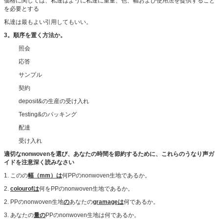
価格に関しては、私達はように私達に重量、色、幅および使用法を提供すること
を必要とする
私達は最もよい引用してもいい。
3。順序を置く方法か。
照会
応答
サンプル
契約
deposit&の生産の受け入れ
Testing&のパッキング
配達
受け入れ
適切なnonwovenを選び、あなたの時間を節約するために、これらのうなり声ガ
イドを注意深く読みなさい
1. このの
幅（mm）は
何PPのnonwoven生地であるか。
2.
colourofは
何をPPのnonwoven生地であるか。
2. PPのnonwoven生地
の
あなたの
gramageは
何であるか。
3. あなたの
量の
PPのnonwoven生地は何であるか。