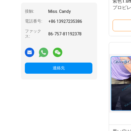
紫色1.0
プロピ
接触:
Miss. Candy
電話番号:
+86 13927235386
ファック
86-757-81192378
ス:
連絡先