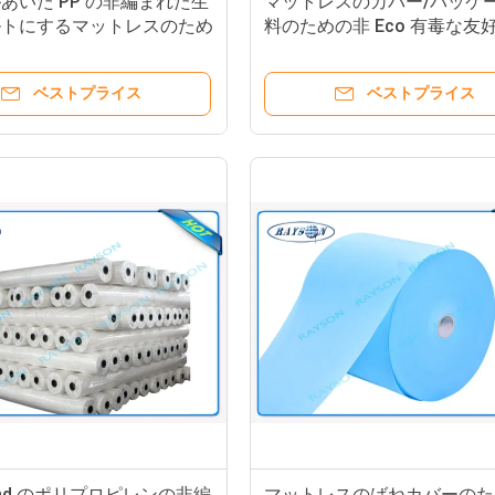
あいた PP の非編まれた生
マットレスのカバー/パッケ
ルトにするマットレスのため
料のための非 Eco 有毒な友
れた結ばれた非編まれた生地
印刷された PP の非編まれた
ベストプライス
ベストプライス
bond のポリプロピレンの非編
マットレスのばねカバーのた