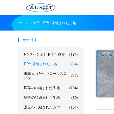
ホーム
製品
PPの非編まれた生地
カテゴリ
Pp スパンボンド非不織布
(181)
PPの非編まれた生地
(74)
非編まれた生地ロールスロ
(17)
イス...
医学の非編まれた生地
(134)
家具の非編まれた生地
(80)
農業の非編まれたカバー
(151)