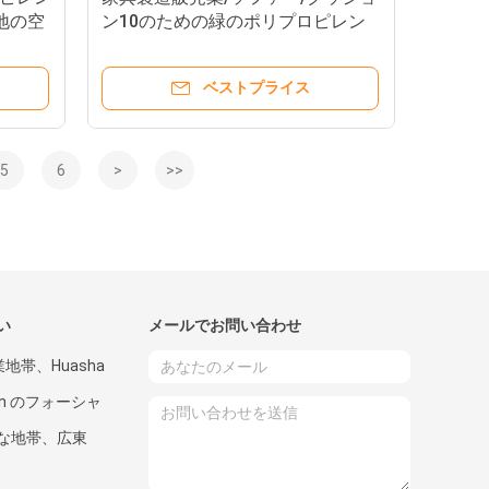
生地の空
ン10のための緑のポリプロピレン
の非編まれた生地- 150gsm
ベストプライス
5
6
>
>>
い
メールでお問い合わせ
業地帯、Huasha
an のフォーシャ
な地帯、広東