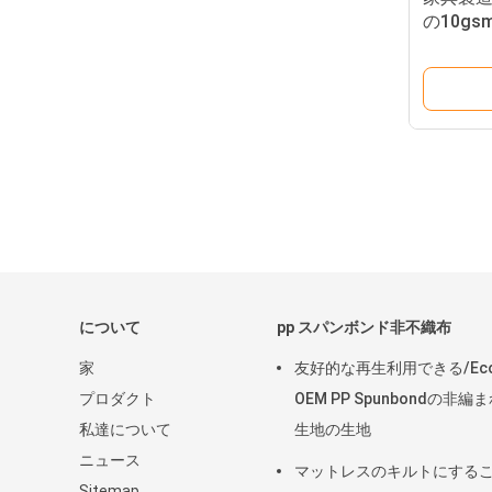
の10g
れた生
について
pp スパンボンド非不織布
家
友好的な再生利用できる/Ec
プロダクト
OEM PP Spunbondの非編
私達について
生地の生地
ニュース
マットレスのキルトにする
Sitemap