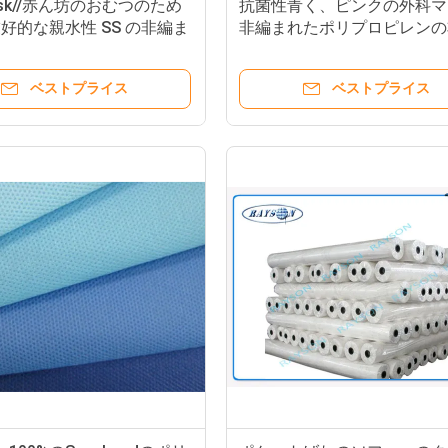
ask//赤ん坊のおむつのため
抗菌性青く、ピンクの外科マ
好的な親水性 SS の非編ま
非編まれたポリプロピレンの
地はおおいます
れた生地
ベストプライス
ベストプライス