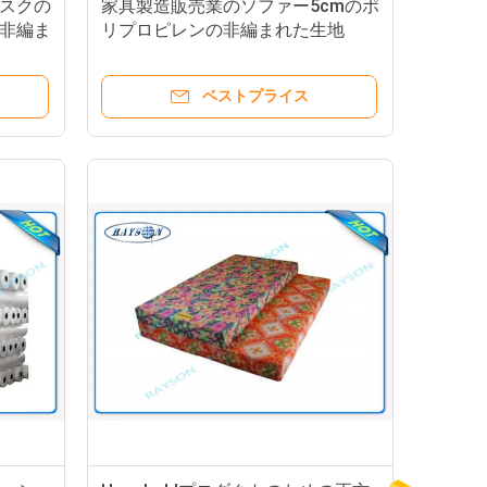
スクの
家具製造販売業のソファー5cmのポ
非編ま
リプロピレンの非編まれた生地
ベストプライス