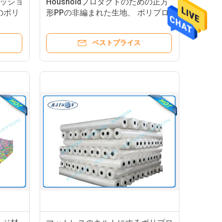
ッショ
Housholdプロダクトのための正方
のポリ
形PPの非編まれた生地、 ポリプロ
ピレンの非編まれた生地
ベストプライス