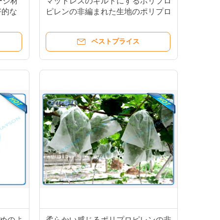
ージ材
マットレスのキルトにするポリプロ
好的な
ピレンの非編まれた生地のポリプロ
生地
ピレン 17gram 220cm の幅
ベストプライス
めのよ
柔らかい感じるポリプロピレンの非