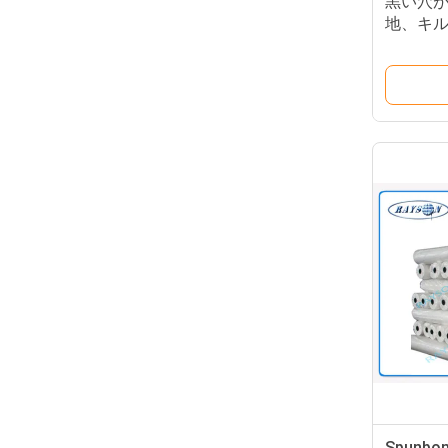
黒い穴が
地、キ
の回さ
Spun