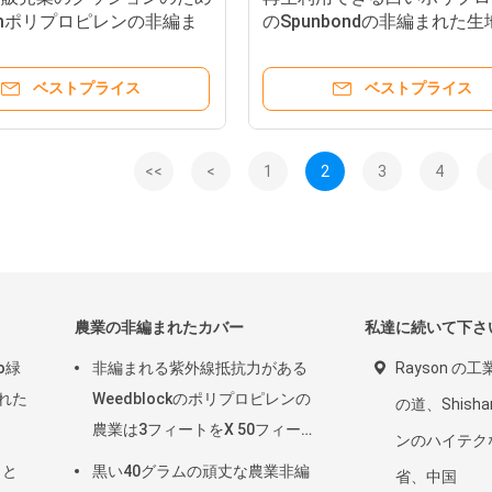
smポリプロピレンの非編ま
のSpunbondの非編まれた
地
気透過性の小さいロール
ベストプライス
ベストプライス
<<
<
1
2
3
4
農業の非編まれたカバー
私達に続いて下さ
o緑
非編まれる紫外線抵抗力がある
Rayson の工
まれた
Weedblockのポリプロピレンの
の道、Shish
農業は3フィートをX 50フィート
ンのハイテク
カバーする
こと
黒い40グラムの頑丈な農業非編
省、中国