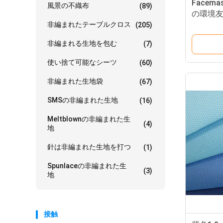
Facem
風景の不織布
(89)
の環境友
れた生
非編まれたテーブルクロス
(205)
非編まれる生地を包む
(7)
使い捨て可能なシーツ
(60)
非編まれた生地袋
(67)
SMSの非編まれた生地
(16)
Meltblownの非編まれた生
(4)
地
針は非編まれた生地を打つ
(1)
Spunlaceの非編まれた生
(3)
地
接触