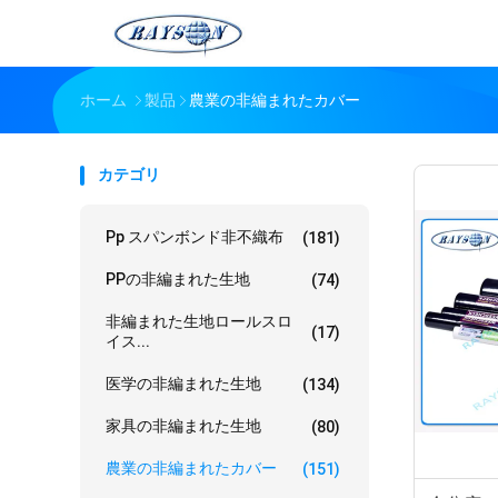
ホーム
製品
農業の非編まれたカバー
カテゴリ
Pp スパンボンド非不織布
(181)
PPの非編まれた生地
(74)
非編まれた生地ロールスロ
(17)
イス...
医学の非編まれた生地
(134)
家具の非編まれた生地
(80)
農業の非編まれたカバー
(151)