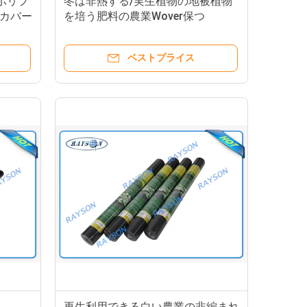
ポリプ
冬は非熱する/実生植物の地被植物
カバー
を培う肥料の農業Wover保つ
ベストプライス
再生利用できる白い農業の非編まれ