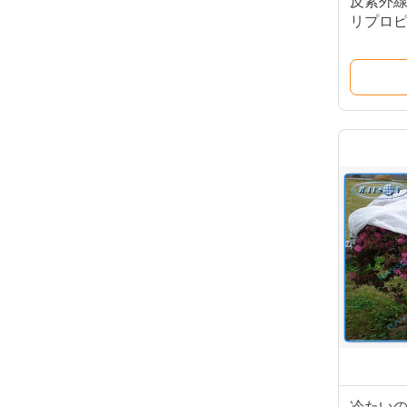
反紫外
リプロ
地の農
冷たい