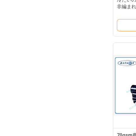
非編まれ
70gs