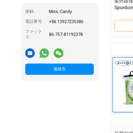
紫外線保護の
Spun
接触:
Miss. Candy
ー
電話番号:
+86 13927235386
ファック
86-757-81192378
ス:
連絡先