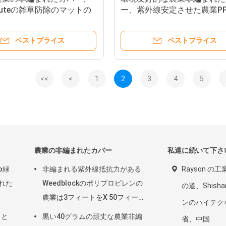
ultuteの雑草防除のマットの
ー、紫外線安定させた農業P
のNonwoven生地
Nonwoven
ベストプライス
ベストプライス
<<
<
1
2
3
4
5
農業の非編まれたカバー
私達に続いて下さ
o緑
非編まれる紫外線抵抗力がある
Rayson の工
まれた
Weedblockのポリプロピレンの
の道、Shish
農業は3フィートをX 50フィート
ンのハイテク
カバーする
こと
黒い40グラムの頑丈な農業非編
省、中国