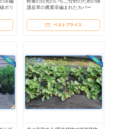
の非編
軽量の日光のいちご分野のための保
線ポリ
護反草の農業非編まれたカバー
ベストプライス