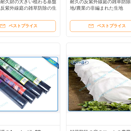
い耐久財の大きい植わる基盤
耐久の反紫外線庭の雑草防除
の反紫外線庭の雑草防除の生
地/農業の非編まれた生地
の非編まれたカバー
ベストプライス
ベストプライス