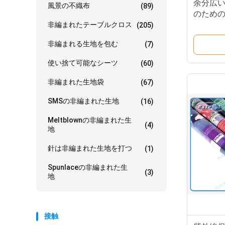
余分広
風景の不織布
(89)
のため
地 農業
非編まれたテーブルクロス
(205)
非編まれる生地を包む
(7)
使い捨て可能なシーツ
(60)
非編まれた生地袋
(67)
SMSの非編まれた生地
(16)
Meltblownの非編まれた生
(4)
地
針は非編まれた生地を打つ
(1)
Spunlaceの非編まれた生
(3)
地
接触