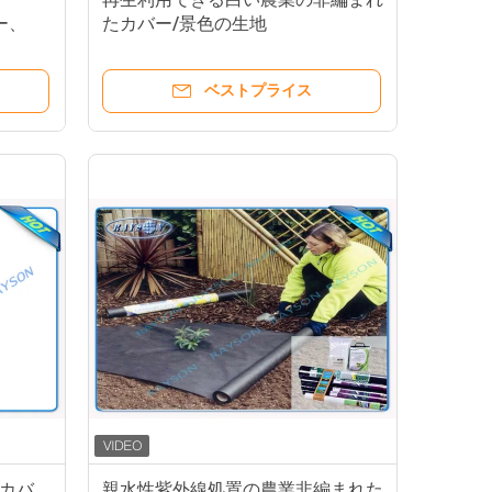
ー、
たカバー/景色の生地
ベストプライス
カバ
親水性紫外線処置の農業非編まれた