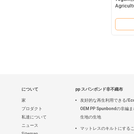
Agric
ためのPP
について
pp スパンボンド非不織布
家
友好的な再生利用できる/Ec
プロダクト
OEM PP Spunbondの非編
私達について
生地の生地
ニュース
マットレスのキルトにする
Sitemap